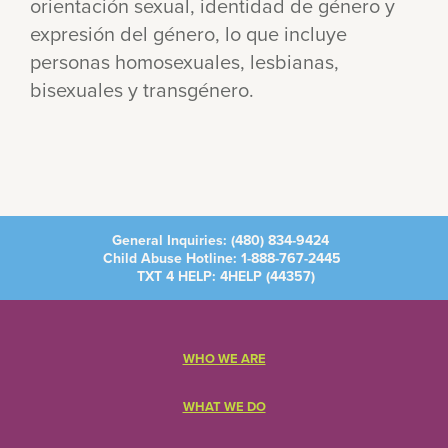
orientación sexual, identidad de género y
expresión del género, lo que incluye
personas homosexuales, lesbianas,
bisexuales y transgénero.
General Inquiries:
(480) 834-9424
Child Abuse Hotline:
1-888-767-2445
TXT 4 HELP: 4HELP (
44357
)
WHO WE ARE
WHAT WE DO